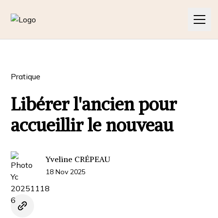
L'association
Pratique
Les cours
Libérer l'ancien pour
Contact
accueillir le nouveau
Nos articles
Nos pratiques
Yveline CRÉPEAU
18 Nov 2025
Nos actualités
Contact