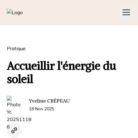
L'association
Pratique
Les cours
Accueillir l'énergie du
Contact
soleil
Nos articles
Nos pratiques
Yveline CRÉPEAU
18 Nov 2025
Nos actualités
Contact