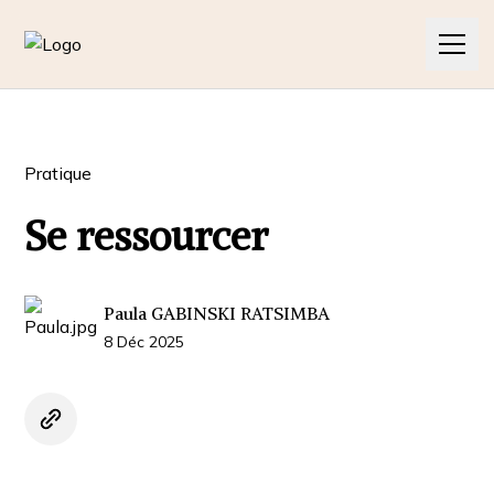
L'association
Pratique
Les cours
Se ressourcer
Contact
Nos articles
Paula GABINSKI RATSIMBA
8 Déc 2025
Nos pratiques
Nos actualités
Contact