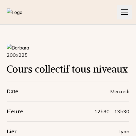
L'association
Les cours
Contact
Cours collectif tous niveaux
Nos articles
Date
Mercredi
Nos pratiques
Heure
12h30
-
13h30
Nos actualités
Lieu
Lyon
Contact