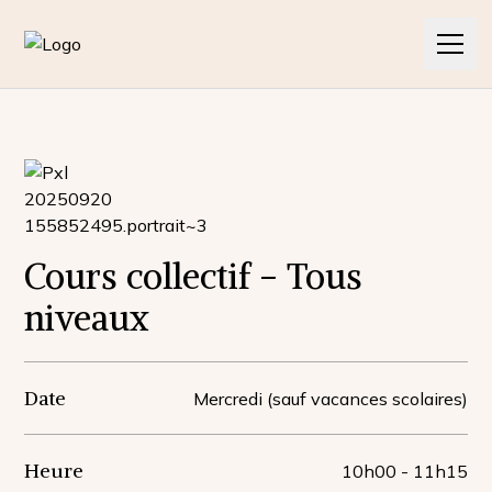
L'association
Les cours
Contact
Cours collectif - Tous
Nos articles
niveaux
Nos pratiques
Date
Mercredi (sauf vacances scolaires)
Nos actualités
Heure
10h00
-
11h15
Contact