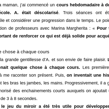
a maman, j’ai commencé un
cours hebdomadaire à d
école. A. était déscolarisé
. Trois séances ont ét
e et considérer une progression dans le temps. Le poi
tion de professeurs avec Marina Margherita : «
Pour 
mportant de renforcer ce qui est déjà solide pour acqu
e chose à chaque cours
la grande gentillesse d’A. et son envie de faire plaisir.
renait quelque chose à chaque cours.
Les première
s à me raconter son présent. Puis,
on inventait une his
ant les bras les jambes, les mains. Progressivement, il a
morisé des enchainements courts auxquels on ajoutait
e de 3 à 8 secondes.
,
le jeu du miroir a été très utile pour développe