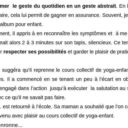
rmer le geste du quotidien en un geste abstrait
. En
aire, cela lui permit de gagner en assurance. Souvent, j
 album pour enfant.
ment, il appris à en reconnaître les symptômes et à me
geait alors 2 à 3 minutes sur son tapis, silencieux. Ce 
ur
respecter ses possibilités
et garder le plaisir de prat
e suggéra qu’il reprenne le cours collectif de yoga-enfa
les. Il a commencé en se tenant un peu à l’écart en ob
st engagé dans l’action jusqu’à exécuter la salutation au 
ec ce qu’il ne savait pas faire.
est retourné à l’école. Sa maman a souhaité que l’on c
revenu avec plaisir au cours collectif de yoga-enfant.
nronne...