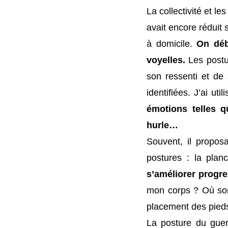
La collectivité et le
avait encore réduit 
à domicile.
On déb
voyelles.
Les postu
son ressenti et de 
identifiées. J’ai u
émotions telles qu
hurle…
Souvent, il proposa
postures : la pla
s’améliorer progre
mon corps ? Où son
placement des pieds,
La posture du guerr