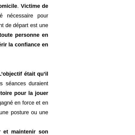
omicile
.
Victime de
é nécessaire pour
nt de départ est une
toute personne en
érir la confiance en
L’objectif était qu’il
s séances duraient
toire pour la jouer
 gagné en force et en
 une posture ou une
r et maintenir son