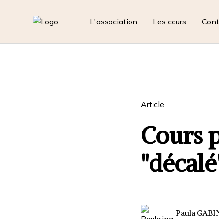
L'association
Les cours
Cont
Article
Cours p
"décalé
Paula GAB