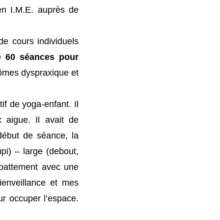
en I.M.E. auprès de
de cours individuels
e 60 séances pour
ômes dyspraxique et
if de yoga-enfant. Il
 aigue. Il avait de
début de séance, la
upi) – large (debout,
 abattement avec une
ienveillance et mes
ur occuper l’espace.