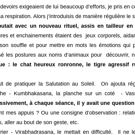
s devoirs exigeaient de lui beaucoup d’efforts, je pris en
sa respiration. Alors j’introduisis de manière régulière le
utait avec un nouveau rituel, assis en tailleur en 
res et enchainements étaient des jeux corporels, aidan
son souffle et pour mettre en mots les émotions qui p
tilisé les postures aux noms d’animaux pour découvrir
e : le chat heureux ronronne, le tigre agressif ru
it de pratiquer la Salutation au Soleil. On ajouta ré
nche - Kumbhakasana, la planche sur un coté - Vas
ssivement, à chaque séance, il y avait une question
t mes appuis ? Ou une consigne d’observation : relatio
 aller au bout de son geste, etc.
ier - Virabhadrasana, le mettait en difficulté. Il ne l