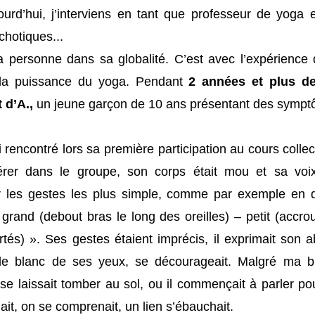
ourd’hui, j’interviens en tant que professeur de yoga 
chotiques...
a personne dans sa globalité. C’est avec l’expérience 
t la puissance du yoga. Pendant
2 années et plus d
 d’A.,
un jeune garçon de 10 ans présentant des sympt
i rencontré lors sa première participation au cours collect
érer dans le groupe, son corps était mou et sa voix
r les gestes les plus simple, comme par exemple en 
 grand (debout bras le long des oreilles) – petit (accro
tés) ». Ses gestes étaient imprécis, il exprimait son
le blanc de ses yeux, se décourageait. Malgré ma b
se laissait tomber au sol, ou il commençait à parler po
ait, on se comprenait, un lien s’ébauchait.