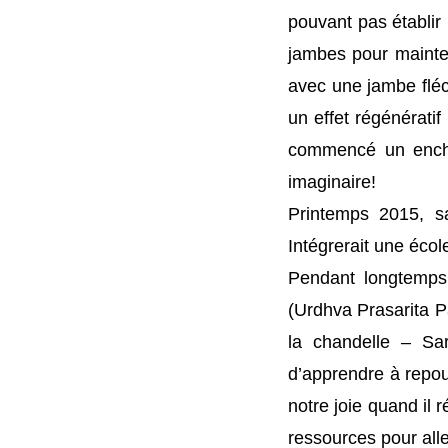
pouvant pas établir l
jambes pour mainten
avec une jambe fléch
un effet régénératif
commencé un encha
imaginaire!
Printemps 2015, s
Intégrerait une éco
Pendant longtemps A
(Urdhva Prasarita Pa
la chandelle – Sa
d’apprendre à repou
notre joie quand il r
ressources pour alle