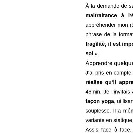
À la demande de s
maltraitance à l’
appréhender mon rôl
phrase de la forma
fragilité, il est i
soi
».
Apprendre quelqu
J’ai pris en compte 
réalise qu’il app
45min. Je l’invitai
façon yoga
, utilis
souplesse. Il a mé
variante en statiqu
Assis face à face