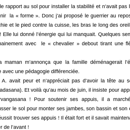
e rapport au sol pour installer la stabilité et n’avait pas
ir la « forme ». Donc j’ai proposé le guerrier au repos
ie et le pied contre la cuisse, les bras le long des orei
 ! Elle lui donné l’énergie qui lui manquait. Quelques sem
inement avec le « chevalier » debout tirant une flè
a maman m’annonça que la famille déménagerait l’ét
le avec une pédagogie différenciée.
. avait peur et n’appréciait pas d’avoir la tête au so
dasana). Et voilà qu’au mois de juin, il insiste pour ap
rvangasana ! Pour soutenir ses appuis, il a march
sser le sol pour monter ses jambes, son bassin et son d
éussit trouver ses appuis ! Il était fort et il savait mainten
r de l’avant !